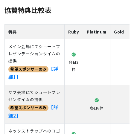
協賛特典比較表
特典
Ruby
Platinum
Gold
S
メイン会場にてショートプ
レゼンテーションタイムの
提供
各日3
【詳
希望スポンサーのみ
枠
細1】
サブ会場にてショートプレ
ゼンタイムの提供
【詳
希望スポンサーのみ
各日6枠
細2】
ネックストラップへのロゴ