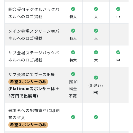
総合受付デジタルバックパ
ネルへのロゴ掲載
特大
大
中
メイン会場スクリーン横パ
ネルへのロゴ掲載
特大
大
サブ会場ステージバックパ
ネルへのロゴ掲載
特大
大
中
サブ会場にてブース出展
希望スポンサーのみ
(追加
(別途3万
(Platinumスポンサーは＋
料金
円)
3万円で出展可)
不要)
来場者への配布資料に印刷
物の封入
希望スポンサーのみ